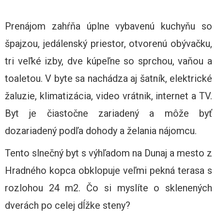
Prenájom zahŕňa úplne vybavenú kuchyňu so
špajzou, jedálenský priestor, otvorenú obývačku,
tri veľké izby, dve kúpeľne so sprchou, vaňou a
toaletou. V byte sa nachádza aj šatník, elektrické
žaluzie, klimatizácia, video vrátnik, internet a TV.
Byt je čiastočne zariadený a môže byť
dozariadený podľa dohody a želania nájomcu.
Tento slnečný byt s výhľadom na Dunaj a mesto z
Hradného kopca obklopuje veľmi pekná terasa s
rozlohou 24 m2. Čo si myslíte o sklenených
dverách po celej dĺžke steny?