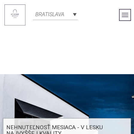
BRATISLAVA
Togg
Navi
NEHNUTEĽNOSŤ MESIACA - V LESKU
NAJVYŠŠEJ KVALITY