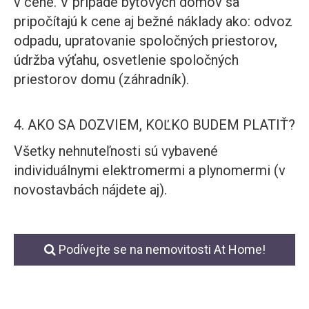
v cene. V prípade bytových domov sa
pripočítajú k cene aj bežné náklady ako: odvoz
odpadu, upratovanie spoločných priestorov,
údržba výťahu, osvetlenie spoločných
priestorov domu (záhradník).
4. AKO SA DOZVIEM, KOĽKO BUDEM PLATIŤ?
Všetky nehnuteľnosti sú vybavené
individuálnymi elektromermi a plynomermi (v
novostavbách nájdete aj).
Podívejte se na nemovitosti At Home!