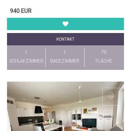
940 EUR
KONTAKT
1
1
70
SCHLAFZIMMER
BADEZIMMER
FLÄCHE