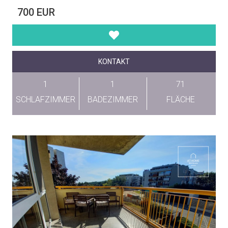
700 EUR
KONTAKT
1
1
71
SCHLAFZIMMER
BADEZIMMER
FLÄCHE