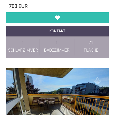
700 EUR
KONTAKT
1
1
71
SCHLAFZIMMER
BADEZIMMER
FLÄCHE