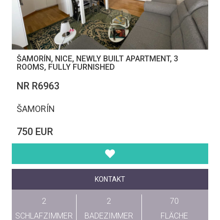
ŠAMORÍN, NICE, NEWLY BUILT APARTMENT, 3
ROOMS, FULLY FURNISHED
NR R6963
ŠAMORÍN
750 EUR
KONTAKT
2
2
70
SCHLAFZIMMER
BADEZIMMER
FLÄCHE