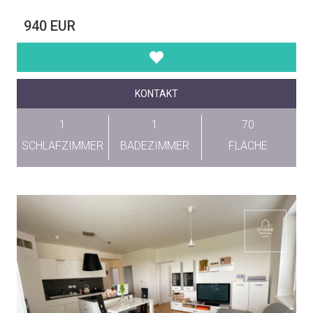
940 EUR
KONTAKT
1
1
70
SCHLAFZIMMER
BADEZIMMER
FLÄCHE