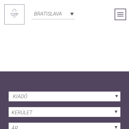
BRATISLAVA
Togg
Navi
KIADÓ
KERÜLET
ÁR