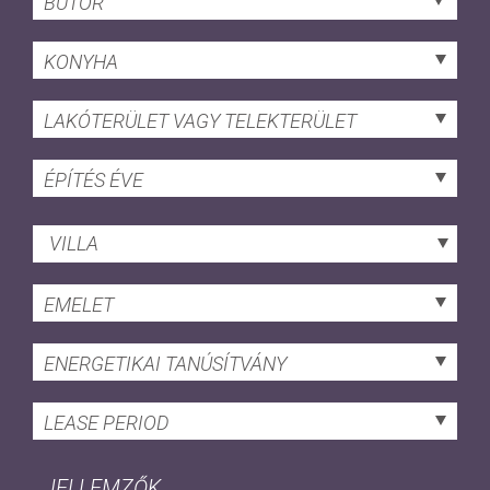
BÚTOR
KONYHA
LAKÓTERÜLET VAGY TELEKTERÜLET
ÉPÍTÉS ÉVE
VILLA
EMELET
ENERGETIKAI TANÚSÍTVÁNY
LEASE PERIOD
JELLEMZŐK