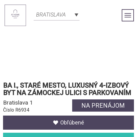
BRATISLAVA
Togg
Navi
BA I., STARÉ MESTO, LUXUSNÝ 4-IZBOVÝ
BYT NA ZÁMOCKEJ ULICI S PARKOVANÍM
Bratislava 1
NA PRENÁJOM
Číslo R6934
Obľúbené