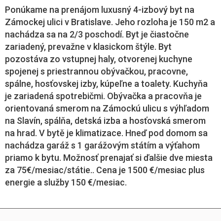
Ponúkame na prenájom luxusný 4-izbový byt na
Zámockej ulici v Bratislave. Jeho rozloha je 150 m2 a
nachádza sa na 2/3 poschodí. Byt je čiastočne
zariadený, prevažne v klasickom štýle. Byt
pozostáva zo vstupnej haly, otvorenej kuchyne
spojenej s priestrannou obývačkou, pracovne,
spálne, hosťovskej izby, kúpeľne a toalety. Kuchyňa
je zariadená spotrebičmi. Obývačka a pracovňa je
orientovaná smerom na Zámockú ulicu s výhľadom
na Slavín, spálňa, detská izba a hosťovská smerom
na hrad. V bytě je klimatizace. Hneď pod domom sa
nachádza garáž s 1 garážovým státím a výťahom
priamo k bytu. Možnosť prenajať si ďalšie dve miesta
za 75€/mesiac/státie.. Cena je 1500 €/mesiac plus
energie a služby 150 €/mesiac.