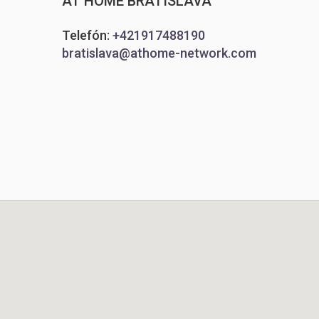
AT HOME BRATISLAVA
Telefón:
+421917488190
bratislava@athome-network.com