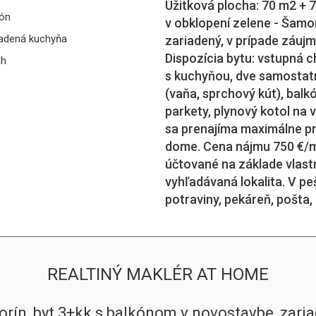
Úžitková plocha: 70 m2 + 7
ón
v obklopení zelene - Šamorí
adená kuchyňa
zariadený, v prípade záuj
Dispozícia bytu: vstupná 
ah
s kuchyňou, dve samostatn
(vaňa, sprchový kút), bal
parkety, plynový kotol na 
sa prenajíma maximálne pr
dome. Cena nájmu 750 €/me
účtované na základe vlast
vyhľadávaná lokalita. V pe
potraviny, pekáreň, pošta,
REALTINÝ MAKLÉR AT HOME
rín, byt 3+kk s balkónom v novostavbe, zari