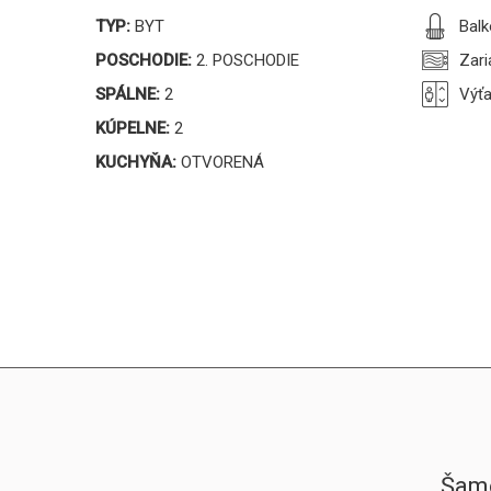
TYP:
BYT
Balk
POSCHODIE:
2. POSCHODIE
Zari
SPÁLNE:
2
Výť
KÚPELNE:
2
KUCHYŇA:
OTVORENÁ
Šamo