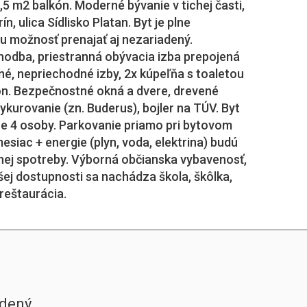
,5 m2 balkón. Moderné bývanie v tichej časti,
n, ulica Sídlisko Platan. Byt je plne
mu možnosť prenajať aj nezariadený.
chodba, priestranná obývacia izba prepojená
é, nepriechodné izby, 2x kúpeľňa s toaletou
kón. Bezpečnostné okná a dvere, drevené
vykurovanie (zn. Buderus), bojler na TÚV. Byt
e 4 osoby. Parkovanie priamo pri bytovom
siac + energie (plyn, voda, elektrina) budú
nej spotreby. Výborná občianska vybavenosť,
šej dostupnosti sa nachádza škola, škôlka,
 reštaurácia.
adený