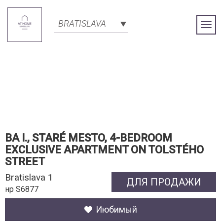
BRATISLAVA
Togg
Navi
BA I., STARÉ MESTO, 4-BEDROOM
EXCLUSIVE APARTMENT ON TOLSTÉHO
STREET
Bratislava 1
ДЛЯ ПРОДАЖИ
нр S6877
Июбимый