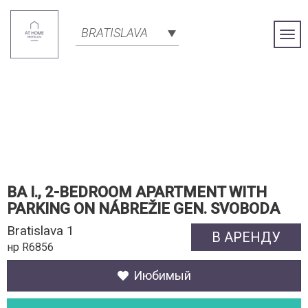
BRATISLAVA
Togg
Navi
BA I., 2-BEDROOM APARTMENT WITH
PARKING ON NÁBREŽIE GEN. SVOBODA
Bratislava 1
В АРЕНДУ
нр R6856
Июбимый