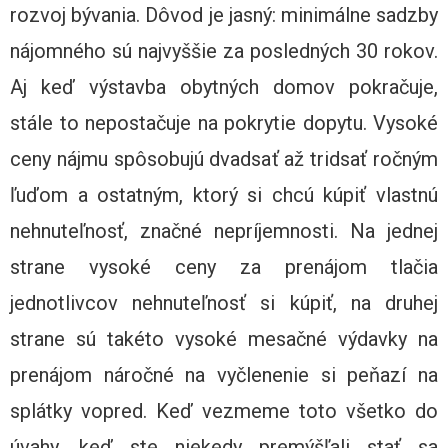
rozvoj bývania. Dôvod je jasný: minimálne sadzby
nájomného sú najvyššie za posledných 30 rokov.
Aj keď výstavba obytných domov pokračuje,
stále to nepostačuje na pokrytie dopytu. Vysoké
ceny nájmu spôsobujú dvadsať až tridsať ročným
ľuďom a ostatným, ktorý si chcú kúpiť vlastnú
nehnuteľnosť, značné nepríjemnosti. Na jednej
strane vysoké ceny za prenájom tlačia
jednotlivcov nehnuteľnosť si kúpiť, na druhej
strane sú takéto vysoké mesačné výdavky na
prenájom náročné na vyčlenenie si peňazí na
splátky vopred. Keď vezmeme toto všetko do
úvahy, keď ste niekedy premýšľali stať sa