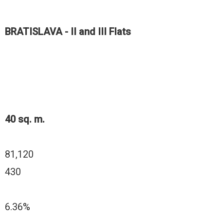
BRATISLAVA - II and III Flats
40 sq. m.
81,120
430
6.36%