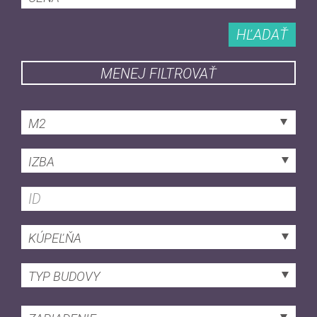
HĽADAŤ
MENEJ FILTROVAŤ
M2
IZBA
KÚPEĽŇA
TYP BUDOVY