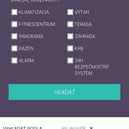
KLIMATIZÁCIA
VÝŤAH
FITNESCENTRUM
TERASA
PANORAMA
ZÁHRADA
BAZÉN
KRB
ALARM
24H
BEZPEČNOSTNÝ
SYSTÉM
HĽADAŤ
VYHĽADAŤ PODĽA:
NAJNOVŠIE