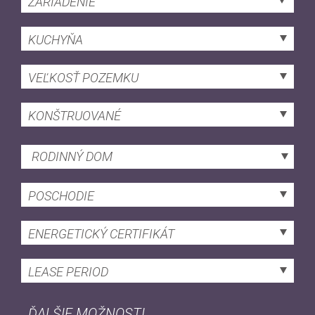
ZARIADENIE
KUCHYŇA
VEĽKOSŤ POZEMKU
KONŠTRUOVANÉ
RODINNÝ DOM
POSCHODIE
ENERGETICKÝ CERTIFIKÁT
LEASE PERIOD
ĎALŠIE MOŽNOSTI