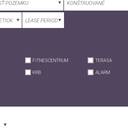
SŤ POZEMKU
KONŠTRUOVANÉ
TICKÝ CERTIFIKÁT
LEASE PERIOD
FITNESCENTRUM
TERASA
KRB
ALARM