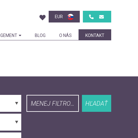
EUR
GEMENT
BLOG
O NÁS
KONTAKT
MENEJ FILTROVAŤ
HĽADAŤ