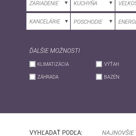
ZARIADENIE
KUCHYŇA
VEĽKO
KANCELÁRIE
POSCHODIE
ENERGE
ĎALŠIE MOŽNOSTI
KLIMATIZÁCIA
VÝŤAH
ZÁHRADA
BAZÉN
VYHĽADAŤ PODĽA:
NAJNOVŠIE