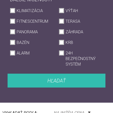
KLIMATIZÁCIA
VÝŤAH
FITNESCENTRUM
TERASA
PANORAMA
ZÁHRADA
BAZÉN
KRB
ALARM
24H
BEZPEČNOSTNÝ
SYSTÉM
HĽADAŤ
VYHĽADAŤ PODĽA:
NAJNIŽŠIA CENA