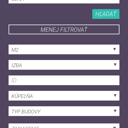
HĽADAŤ
MENEJ FILTROVAŤ
M2
IZBA
KÚPEĽŇA
TYP BUDOVY