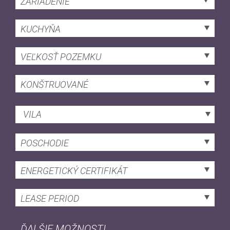
ZARIADENIE
KUCHYŇA
VEĽKOSŤ POZEMKU
KONŠTRUOVANÉ
VILA
POSCHODIE
ENERGETICKÝ CERTIFIKÁT
LEASE PERIOD
ĎALŠIE MOŽNOSTI