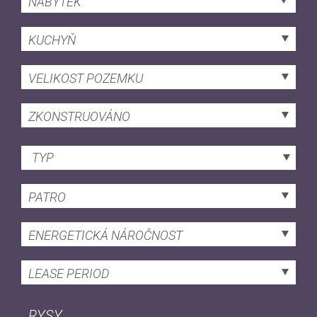
NÁBYTEK
KUCHYŇ
VELIKOST POZEMKU
ZKONSTRUOVÁNO
TYP
PATRO
ENERGETICKÁ NÁROČNOST
LEASE PERIOD
RYSY