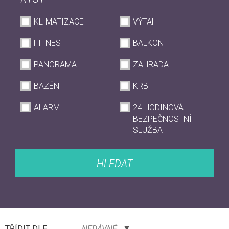
KLIMATIZACE
VÝTAH
FITNES
BALKON
PANORAMA
ZAHRADA
BAZÉN
KRB
ALARM
24 HODINOVÁ
BEZPEČNOSTNÍ
SLUŽBA
HLEDAT
TŘÍDIT DLE:
NEDÁVNÉ